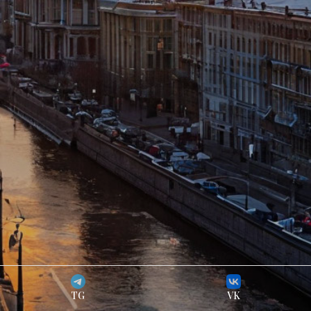
TG
VK